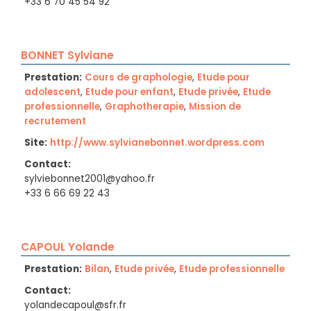
+33 6 70 45 54 92
BONNET Sylviane
Prestation:
Cours de graphologie
,
Etude pour
adolescent
,
Etude pour enfant
,
Etude privée
,
Etude
professionnelle
,
Graphotherapie
,
Mission de
recrutement
Site:
http://www.sylvianebonnet.wordpress.com
Contact:
sylviebonnet2001@yahoo.fr
+33 6 66 69 22 43
CAPOUL Yolande
Prestation:
Bilan
,
Etude privée
,
Etude professionnelle
Contact:
yolandecapoul@sfr.fr