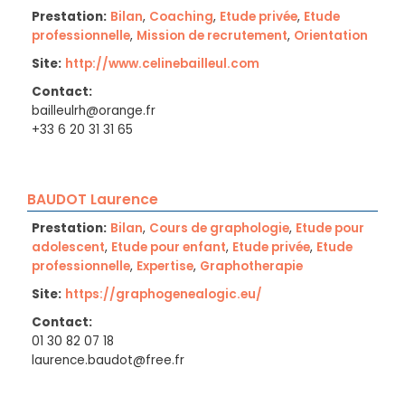
Prestation:
Bilan
,
Coaching
,
Etude privée
,
Etude
professionnelle
,
Mission de recrutement
,
Orientation
Site:
http://www.celinebailleul.com
Contact:
bailleulrh@orange.fr
+33 6 20 31 31 65
BAUDOT Laurence
Prestation:
Bilan
,
Cours de graphologie
,
Etude pour
adolescent
,
Etude pour enfant
,
Etude privée
,
Etude
professionnelle
,
Expertise
,
Graphotherapie
Site:
https://graphogenealogic.eu/
Contact:
01 30 82 07 18
laurence.baudot@free.fr